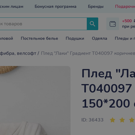
ским лицам
Бонусная программа
Бренды
Подарочн
+500
при р
оловой
Постельное белье
Подушки
Одеяла
Пледы и 
фибра, велсофт
Плед "Лаки" Градиент Т040097 коричне
Плед "Ла
Т040097
150*200 
ID: 36433