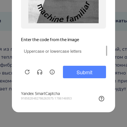
и
Габариты в упаковке
Сертификаты
я из густого насыщенного в деликатный светлый, с
 тепла и уюта. Практически невесомые и при этом
офибра – это уникальный материал из микроволокн
о высыхает. Плед из микрофибры мягкий и приятно 
екомендуется стирать их в стиральной машине при
ает пятен, ее легко отстирать. Поэтому пледы буду