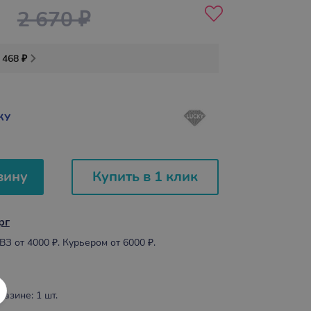
2 670 ₽
 468 ₽
КУ
зину
Купить в 1 клик
рг
З от 4000 ₽. Курьером от 6000 ₽.
агазине:
1
шт.