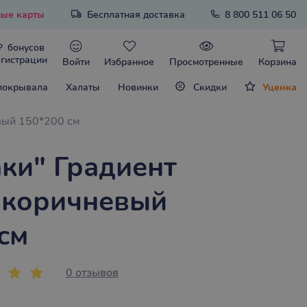
ые карты
Бесплатная доставка
8 800 511 06 50
₽
бонусов
егистрации
Войти
Избранное
Просмотренные
Корзина
покрывала
Халаты
Новинки
Скидки
Уценка
вый 150*200 см
ки" Градиент
 коричневый
см
0 отзывов