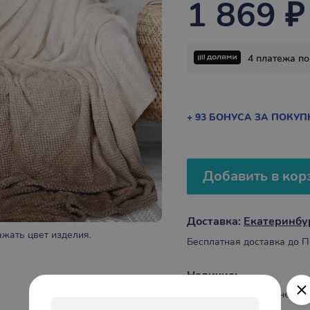
1 869 ₽
4 платежа по
+ 93 БОНУСА ЗА ПОКУП
Добавить в кор
Доставка:
Екатеринбу
жать цвет изделия.
Бесплатная доставка до ПВ
Наличие:
В салонах и в интернет-м